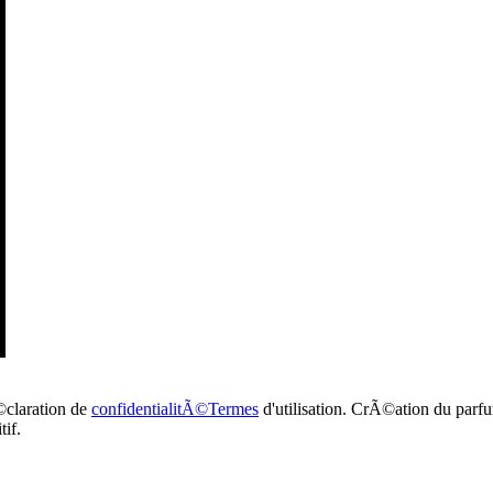
claration de
confidentialitÃ©Termes
d'utilisation. CrÃ©ation du parf
if.