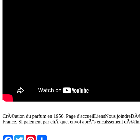
CrÃ©ation du parfum en 1956. Page d'accueilLiensNous joindreDÃ©
France. Si paiement par chÃ¨que, envoi aprÃ¨s encaissement dÃ©finit
Facebook
Twitter
Pinterest
Share