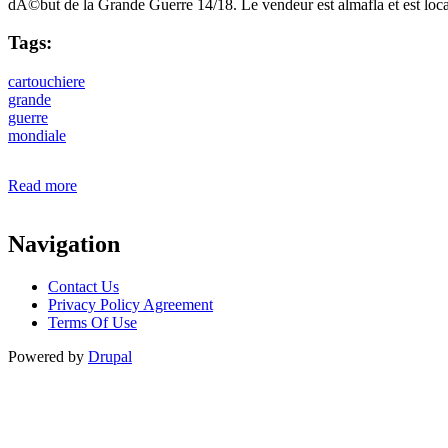
dÃ©but de la Grande Guerre 14/18. Le vendeur est almafla et est loc
Tags:
cartouchiere
grande
guerre
mondiale
Read more
about Rare Cartouchiere Mod. 1884/92-grande Guerre 19
Navigation
Contact Us
Privacy Policy Agreement
Terms Of Use
Powered by
Drupal