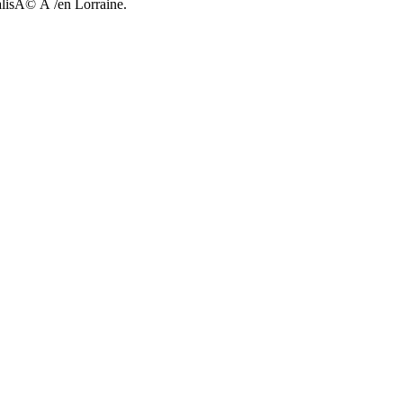
alisÃ© Ã /en Lorraine.
14/1918 1Ã¨re Guerre Mondiale 14-18