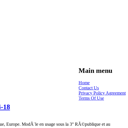
Main menu
Home
Contact Us
Privacy Policy Agreement
Terms Of Use
4-18
ue, Europe. ModÃ¨le en usage sous la 3° RÃ©publique et au