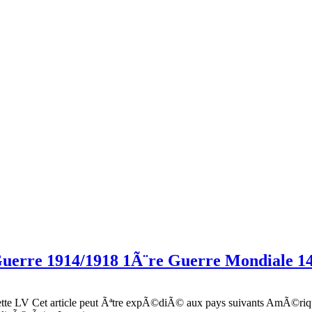
uerre 1914/1918 1Ã¨re Guerre Mondiale 1
sette LV Cet article peut Ãªtre expÃ©diÃ© aux pays suivants AmÃ©riq